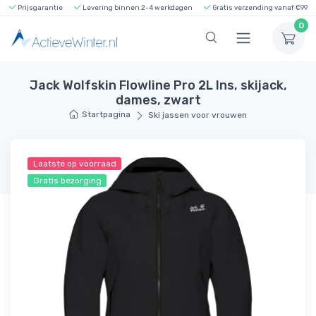
Prijsgarantie
Levering binnen 2-4 werkdagen
Gratis verzending vanaf €99
0
Jack Wolfskin Flowline Pro 2L Ins, skijack,
dames, zwart
Startpagina
Ski jassen voor vrouwen
Laatste op voorraad
Gratis bezorging