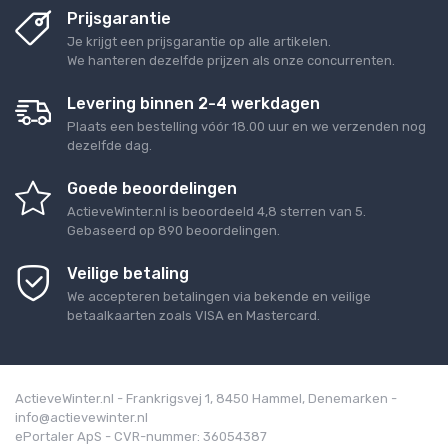
Prijsgarantie
Je krijgt een prijsgarantie op alle artikelen.
We hanteren dezelfde prijzen als onze concurrenten.
Levering binnen 2-4 werkdagen
Plaats een bestelling vóór 18.00 uur en we verzenden nog
dezelfde dag.
Goede beoordelingen
ActieveWinter.nl
is beoordeeld
4,8
sterren van
5
.
Gebaseerd op
890
beoordelingen.
Veilige betaling
We accepteren betalingen via bekende en veilige
betaalkaarten zoals VISA en Mastercard.
ActieveWinter.nl - Frankrigsvej 1, 8450 Hammel, Denemarken -
info@actievewinter.nl
ePortaler ApS - CVR-nummer: 36054387