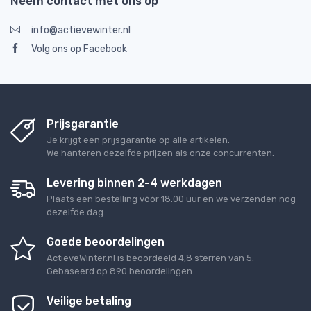
Neem contact met ons op
info@actievewinter.nl
Volg ons op Facebook
Prijsgarantie
Je krijgt een prijsgarantie op alle artikelen.
We hanteren dezelfde prijzen als onze concurrenten.
Levering binnen 2-4 werkdagen
Plaats een bestelling vóór 18.00 uur en we verzenden nog
dezelfde dag.
Goede beoordelingen
ActieveWinter.nl
is beoordeeld
4,8
sterren van
5
.
Gebaseerd op
890
beoordelingen.
Veilige betaling