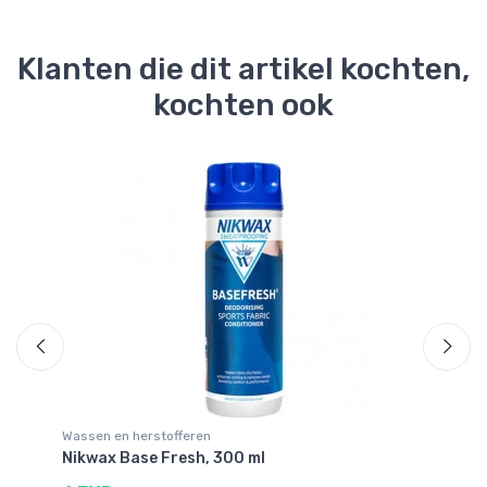
Klanten die dit artikel kochten,
kochten ook
Wassen en herstofferen
Wa
Nikwax Base Fresh, 300 ml
Ho
50