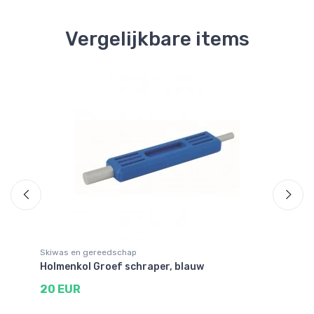
Vergelijkbare items
Skiwas en gereedschap
Sk
Holmenkol Groef schraper, blauw
Ho
20 EUR
1