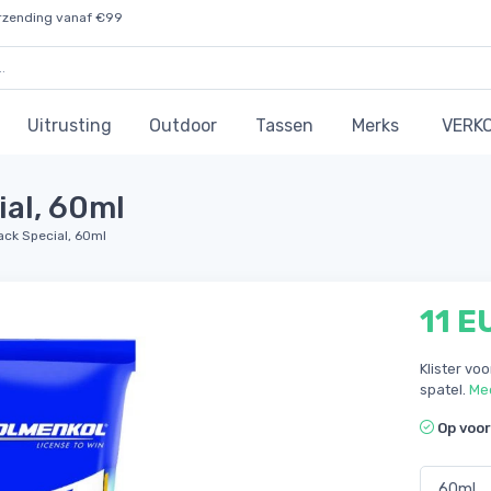
rzending vanaf €99
Uitrusting
Outdoor
Tassen
Merks
VERK
ial, 60ml
ack Special, 60ml
11 E
Klister vo
spatel.
Me
Op voo