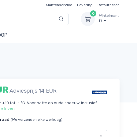
Klantenservice
Levering
Retourneren
0
Winkelmand
0
OOP
UR
Adviesprijs 14 EUR
or +10 tot -1 °C. Voor natte en oude sneeuw. Inclusief
er lezen
rraad
(We verzenden elke werkdag)