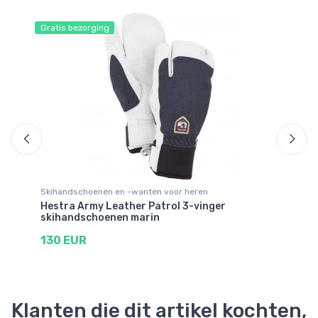
Gratis bezorging
Gr
Skihandschoenen en -wanten voor heren
Sk
Hestra Army Leather Patrol 3-vinger
He
skihandschoenen marin
sk
130 EUR
1
Klanten die dit artikel kochten,