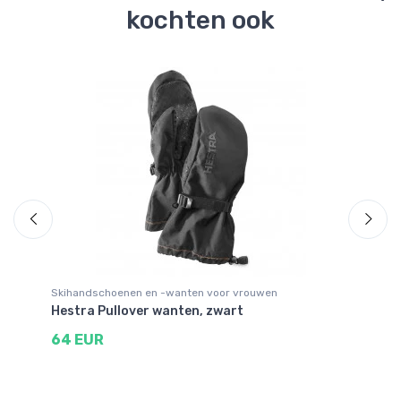
kochten ook
Skihandschoenen en -wanten voor vrouwen
Wa
Hestra Pullover wanten, zwart
He
64 EUR
1