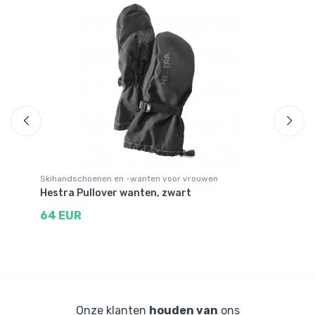
Skihandschoenen en -wanten voor vrouwen
Wa
Hestra Pullover wanten, zwart
He
64 EUR
1
Onze klanten
houden van
ons