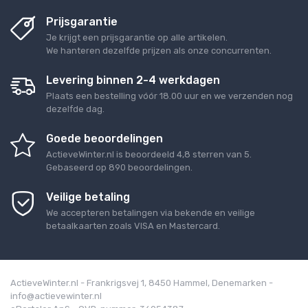
Prijsgarantie
Je krijgt een prijsgarantie op alle artikelen.
We hanteren dezelfde prijzen als onze concurrenten.
Levering binnen 2-4 werkdagen
Plaats een bestelling vóór 18.00 uur en we verzenden nog
dezelfde dag.
Goede beoordelingen
ActieveWinter.nl
is beoordeeld
4,8
sterren van
5
.
Gebaseerd op
890
beoordelingen.
Veilige betaling
We accepteren betalingen via bekende en veilige
betaalkaarten zoals VISA en Mastercard.
ActieveWinter.nl - Frankrigsvej 1, 8450 Hammel, Denemarken -
info@actievewinter.nl