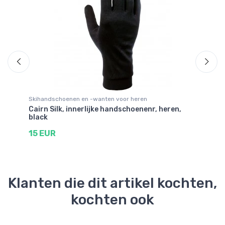
Skihandschoenen en -wanten voor heren
Sk
Cairn Silk, innerlijke handschoenenr, heren,
Ca
black
bl
15 EUR
1
Klanten die dit artikel kochten,
kochten ook