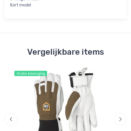
Kort model
Vergelijkbare items
Gratis bezorging
Gr