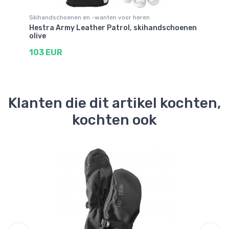
Skihandschoenen en -wanten voor heren
Sk
Hestra Army Leather Patrol, skihandschoenen
He
olive
sk
103 EUR
1
Klanten die dit artikel kochten,
kochten ook