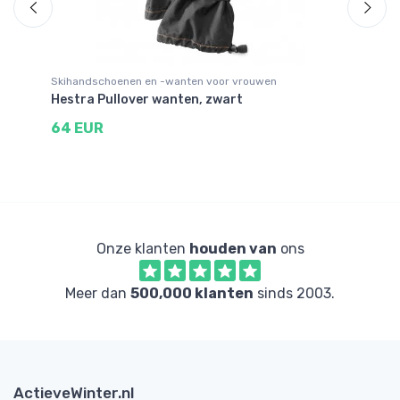
Skihandschoenen en -wanten voor vrouwen
Wa
Hestra Pullover wanten, zwart
He
64 EUR
1
Onze klanten
houden van
ons
Meer dan
500,000 klanten
sinds 2003.
ActieveWinter.nl