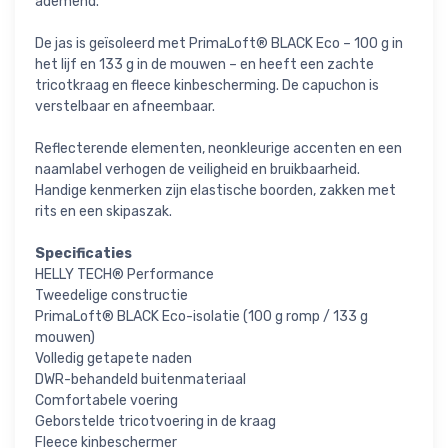
ademend.
De jas is geïsoleerd met PrimaLoft® BLACK Eco – 100 g in
het lijf en 133 g in de mouwen – en heeft een zachte
tricotkraag en fleece kinbescherming. De capuchon is
verstelbaar en afneembaar.
Reflecterende elementen, neonkleurige accenten en een
naamlabel verhogen de veiligheid en bruikbaarheid.
Handige kenmerken zijn elastische boorden, zakken met
rits en een skipaszak.
Specificaties
HELLY TECH® Performance
Tweedelige constructie
PrimaLoft® BLACK Eco-isolatie (100 g romp / 133 g
mouwen)
Volledig getapete naden
DWR-behandeld buitenmateriaal
Comfortabele voering
Geborstelde tricotvoering in de kraag
Fleece kinbeschermer