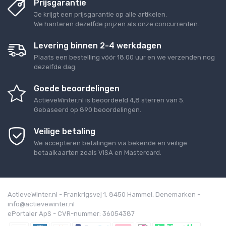
Prijsgarantie
Je krijgt een prijsgarantie op alle artikelen.
We hanteren dezelfde prijzen als onze concurrenten.
Levering binnen 2-4 werkdagen
Plaats een bestelling vóór 18.00 uur en we verzenden nog
dezelfde dag.
Goede beoordelingen
ActieveWinter.nl
is beoordeeld
4,8
sterren van
5
.
Gebaseerd op
890
beoordelingen.
Veilige betaling
We accepteren betalingen via bekende en veilige
betaalkaarten zoals VISA en Mastercard.
ActieveWinter.nl - Frankrigsvej 1, 8450 Hammel, Denemarken -
info@actievewinter.nl
ePortaler ApS - CVR-nummer: 36054387