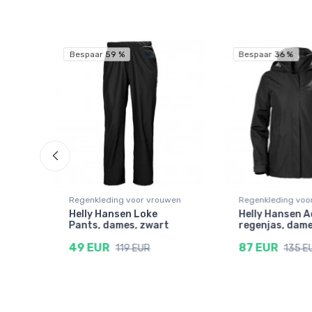
Bespaar 59 %
Bespaar 36 %
wen
Regenkleding voor vrouwen
Regenkleding voo
ver,
Helly Hansen Loke
Helly Hansen 
en
Pants, dames, zwart
regenjas, dame
49 EUR
87 EUR
119 EUR
135 E