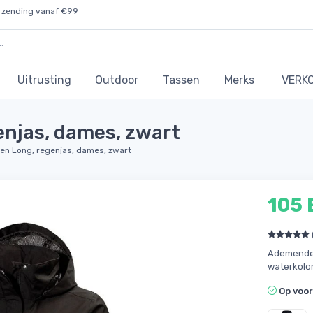
rzending vanaf €99
Uitrusting
Outdoor
Tassen
Merks
VERK
enjas, dames, zwart
en Long, regenjas, dames, zwart
105
Ademende 
waterkolo
Op voo