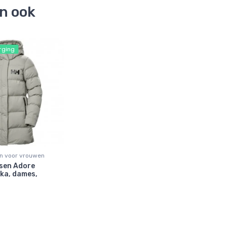
en ook
rging
en voor vrouwen
nsen Adore
rka, dames,