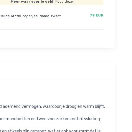
Meer waar voor je geld:
Koop deze!
79 EUR
Helios Arctic, regenjas, dame, zwart
end ademend vermogen, waardoor je droog en warm blijft.
are manchetten en twee voorzakken met ritssluiting.
en stiksels zijn getapet, wat er ook voor zorgt dat je