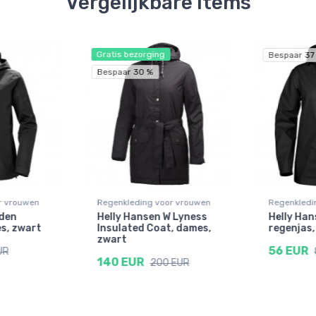
Vergelijkbare items
Gratis bezorging
Bespaar 37
Bespaar 30 %
r vrouwen
Regenkleding voor vrouwen
Regenkledi
Aden
Helly Hansen W Lyness
Helly Ha
s, zwart
Insulated Coat, dames,
regenjas,
zwart
56 EUR
UR
140 EUR
200 EUR