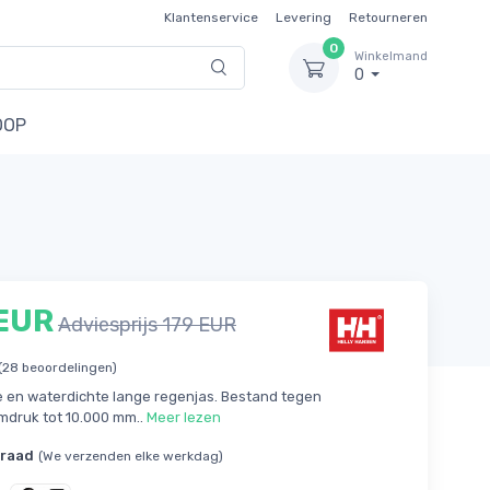
Klantenservice
Levering
Retourneren
0
Winkelmand
0
OOP
 EUR
Adviesprijs 179 EUR
(28 beoordelingen)
en waterdichte lange regenjas. Bestand tegen
mdruk tot 10.000 mm..
Meer lezen
rraad
(We verzenden elke werkdag)