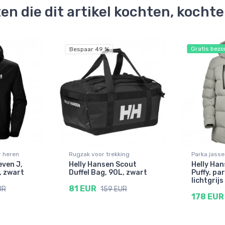
en die dit artikel kochten, kocht
Gratis bezo
Bespaar 49 %
r heren
Rugzak voor trekking
Parka jass
even J,
Helly Hansen Scout
Helly Ha
, zwart
Duffel Bag, 90L, zwart
Puffy, pa
lichtgrijs
81 EUR
UR
159 EUR
178 EUR