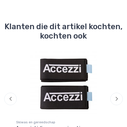
Klanten die dit artikel kochten,
kochten ook
Skiwas en gereedschap
Bi