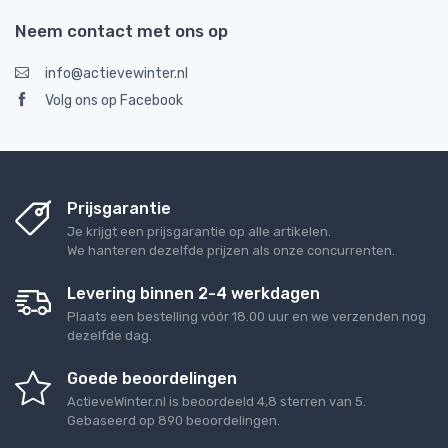
Neem contact met ons op
info@actievewinter.nl
Volg ons op Facebook
Prijsgarantie
Je krijgt een prijsgarantie op alle artikelen.
We hanteren dezelfde prijzen als onze concurrenten.
Levering binnen 2-4 werkdagen
Plaats een bestelling vóór 18.00 uur en we verzenden nog
dezelfde dag.
Goede beoordelingen
ActieveWinter.nl
is beoordeeld
4,8
sterren van
5
.
Gebaseerd op
890
beoordelingen.