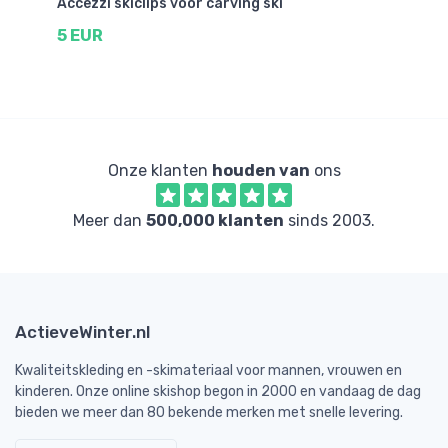
Accezzi skiclips voor carving ski
Ka
5 EUR
5
Onze klanten
houden van
ons
Meer dan
500,000 klanten
sinds 2003.
ActieveWinter.nl
Kwaliteitskleding en -skimateriaal voor mannen, vrouwen en
kinderen. Onze online skishop begon in 2000 en vandaag de dag
bieden we meer dan 80 bekende merken met snelle levering.