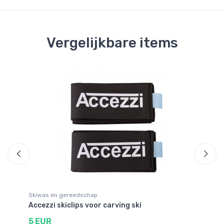
Vergelijkbare items
Skiwas en gereedschap
Bi
Accezzi skiclips voor carving ski
Ka
5 EUR
5