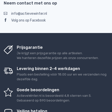
Neem contact met ons op
info@actievewinter.nl
Volg ons op Facebook
Prijsgarantie
Je krijgt een prijsgarantie op alle artikelen.
We hanteren dezelfde prijzen als onze concurrenten.
Levering binnen 2-4 werkdagen
Plaats een bestelling vóór 18.00 uur en we verzenden nog
dezelfde dag.
Goede beoordelingen
ActieveWinter.nl
is beoordeeld
4,8
sterren van
5
.
Gebaseerd op
890
beoordelingen.
Veilige betaling