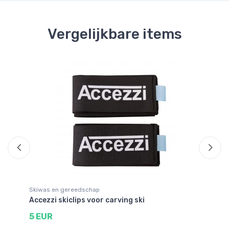
Vergelijkbare items
Skiwas en gereedschap
Wa
Accezzi skiclips voor carving ski
Fe
5 EUR
3