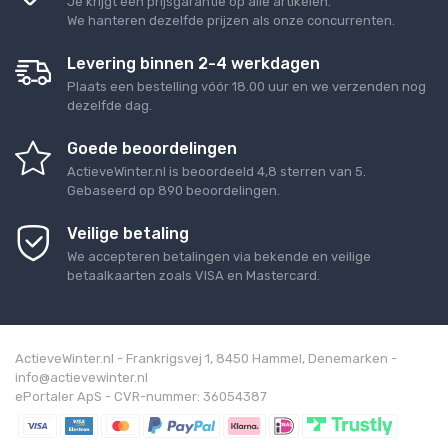
Je krijgt een prijsgarantie op alle artikelen.
We hanteren dezelfde prijzen als onze concurrenten.
Levering binnen 2-4 werkdagen
Plaats een bestelling vóór 18.00 uur en we verzenden nog
dezelfde dag.
Goede beoordelingen
ActieveWinter.nl
is beoordeeld
4,8
sterren van
5
.
Gebaseerd op
890
beoordelingen.
Veilige betaling
We accepteren betalingen via bekende en veilige
betaalkaarten zoals VISA en Mastercard.
ActieveWinter.nl - Frankrigsvej 1, 8450 Hammel, Denemarken -
info@actievewinter.nl
ePortaler ApS - CVR-nummer: 36054387