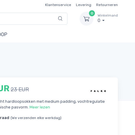
Klantenservice
Levering
Retourneren
0
Winkelmand
0
OOP
UR
23 EUR
cht hardloopsokken met medium padding, vochtregulatie
ische pasvorm.
Meer lezen
rraad
(We verzenden elke werkdag)