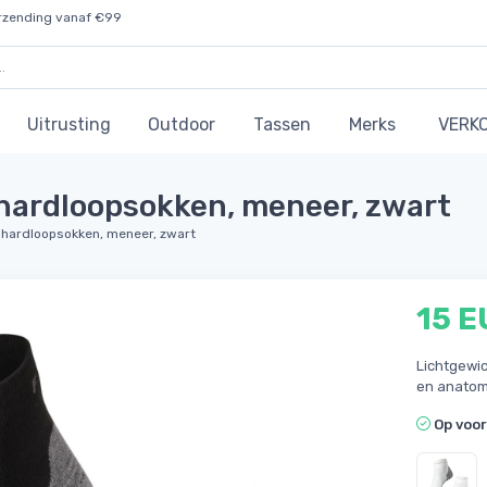
rzending vanaf €99
Uitrusting
Outdoor
Tassen
Merks
VERK
hardloopsokken, meneer, zwart
 hardloopsokken, meneer, zwart
15 E
Lichtgewi
en anatom
Op voo