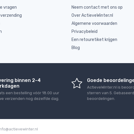
de vragen
Neem contact met ons op
 verzending
Over ActieveWinter.nl
g
Algemene voorwaarden
n
Privacybeleid
Een retouretiket krijgen
Blog
vering binnen 2-4
Goede beoordeling
rkdagen
ActieveWinter.nl
is beoor
ats een bestelling vóór 18.00 uur
sterren van
5
. Gebaseer
we verzenden nog dezelfde dag.
beoordelingen.
info@actievewinter.nl