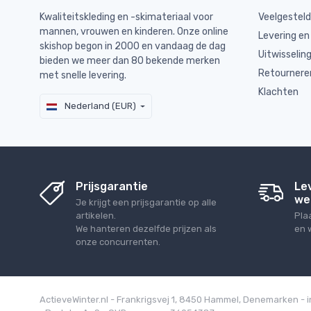
Kwaliteitskleding en -skimateriaal voor
Veelgestel
mannen, vrouwen en kinderen. Onze online
Levering en
skishop begon in 2000 en vandaag de dag
Uitwisselin
bieden we meer dan 80 bekende merken
Retournere
met snelle levering.
Klachten
Nederland (EUR)
Prijsgarantie
Le
we
Je krijgt een prijsgarantie op alle
artikelen.
Pla
We hanteren dezelfde prijzen als
en 
onze concurrenten.
ActieveWinter.nl - Frankrigsvej 1, 8450 Hammel, Denemarken - 