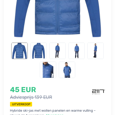
45 EUR
Adviesprijs 139 EUR
UITVERKOOP
Hybride ski-jas met wollen panelen en warme vulling –