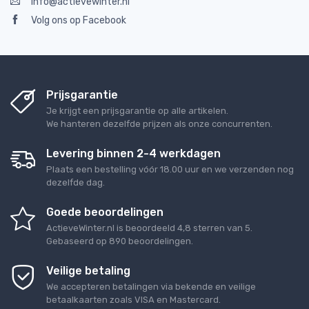
info@actievewinter.nl
Volg ons op Facebook
Prijsgarantie
Je krijgt een prijsgarantie op alle artikelen.
We hanteren dezelfde prijzen als onze concurrenten.
Levering binnen 2-4 werkdagen
Plaats een bestelling vóór 18.00 uur en we verzenden nog
dezelfde dag.
Goede beoordelingen
ActieveWinter.nl
is beoordeeld
4,8
sterren van
5
.
Gebaseerd op
890
beoordelingen.
Veilige betaling
We accepteren betalingen via bekende en veilige
betaalkaarten zoals VISA en Mastercard.