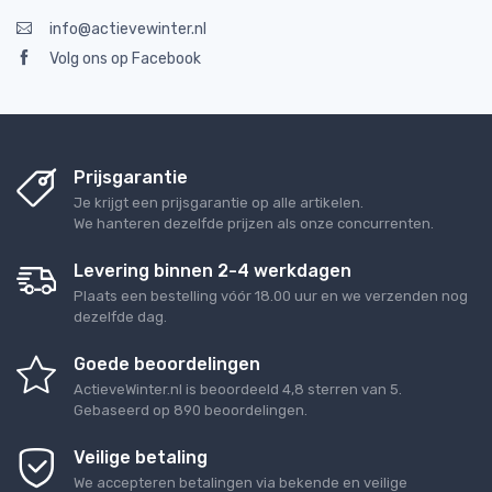
info@actievewinter.nl
Volg ons op Facebook
Prijsgarantie
Je krijgt een prijsgarantie op alle artikelen.
We hanteren dezelfde prijzen als onze concurrenten.
Levering binnen 2-4 werkdagen
Plaats een bestelling vóór 18.00 uur en we verzenden nog
dezelfde dag.
Goede beoordelingen
ActieveWinter.nl
is beoordeeld
4,8
sterren van
5
.
Gebaseerd op
890
beoordelingen.
Veilige betaling
We accepteren betalingen via bekende en veilige