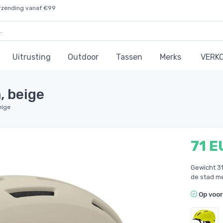
rzending vanaf €99
Uitrusting
Outdoor
Tassen
Merks
VERK
, beige
eige
71 E
Gewicht 31
de stad me
Op voo