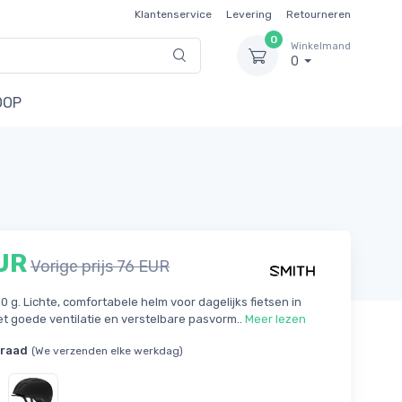
Klantenservice
Levering
Retourneren
0
Winkelmand
0
OOP
UR
Vorige prijs 76 EUR
0 g. Lichte, comfortabele helm voor dagelijks fietsen in
t goede ventilatie en verstelbare pasvorm..
Meer lezen
rraad
(We verzenden elke werkdag)