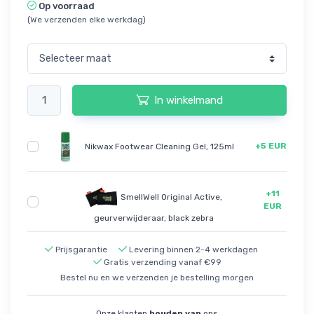
Op voorraad
(We verzenden elke werkdag)
In winkelmand
+5 EUR
Nikwax Footwear Cleaning Gel, 125ml
+11
SmellWell Original Active,
EUR
geurverwijderaar, black zebra
Prijsgarantie
Levering binnen 2-4 werkdagen
Gratis verzending vanaf €99
Bestel nu en we verzenden je bestelling morgen
Onze klanten
houden van
ons