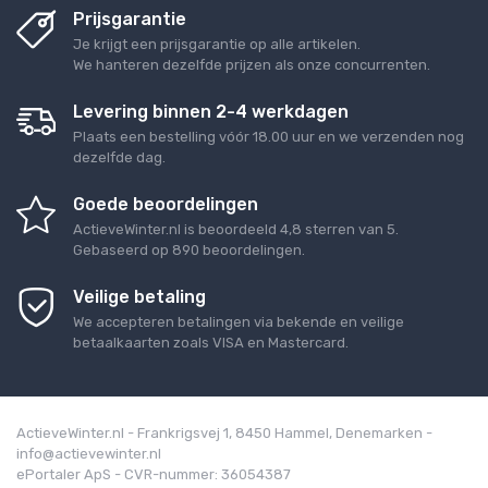
Prijsgarantie
Je krijgt een prijsgarantie op alle artikelen.
We hanteren dezelfde prijzen als onze concurrenten.
Levering binnen 2-4 werkdagen
Plaats een bestelling vóór 18.00 uur en we verzenden nog
dezelfde dag.
Goede beoordelingen
ActieveWinter.nl
is beoordeeld
4,8
sterren van
5
.
Gebaseerd op
890
beoordelingen.
Veilige betaling
We accepteren betalingen via bekende en veilige
betaalkaarten zoals VISA en Mastercard.
ActieveWinter.nl - Frankrigsvej 1, 8450 Hammel, Denemarken -
info@actievewinter.nl
ePortaler ApS - CVR-nummer: 36054387