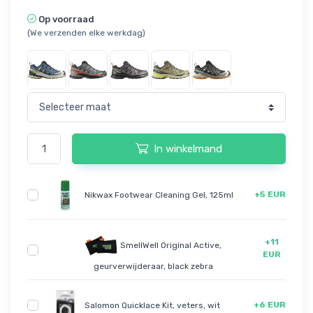
Op voorraad
(We verzenden elke werkdag)
In winkelmand
+5 EUR
Nikwax Footwear Cleaning Gel, 125ml
+11
SmellWell Original Active,
EUR
geurverwijderaar, black zebra
+6 EUR
Salomon Quicklace Kit, veters, wit