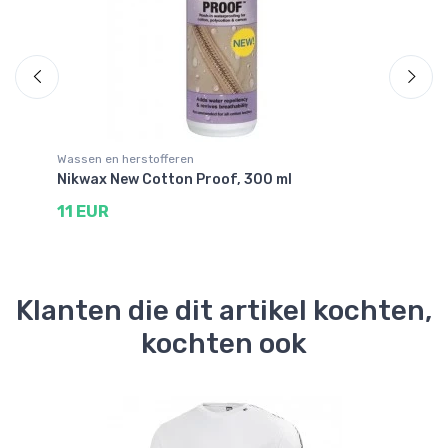
Wassen en herstofferen
Wa
Nikwax New Cotton Proof, 300 ml
Ni
11 EUR
1
Klanten die dit artikel kochten,
kochten ook