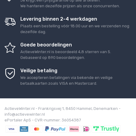
Je krijgt een prijsgarantie op alle artikelen.
We hanteren dezelfde prijzen als onze concurrenten.
Levering binnen 2-4 werkdagen
Plaats een bestelling vóór 18.00 uur en we verzenden nog
dezelfde dag.
Goede beoordelingen
ActieveWinter.nl
is beoordeeld
4,8
sterren van
5
.
Gebaseerd op
890
beoordelingen.
Veilige betaling
We accepteren betalingen via bekende en veilige
betaalkaarten zoals VISA en Mastercard.
ActieveWinter.nl - Frankrigsvej 1, 8450 Hammel, Denemarken -
info@actievewinter.nl
ePortaler ApS - CVR-nummer: 36054387