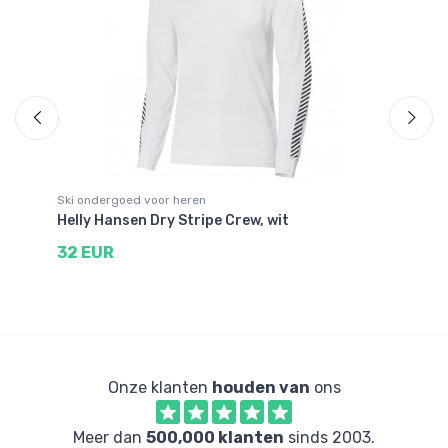
Ski ondergoed voor heren
Sk
Helly Hansen Dry Stripe Crew, wit
Ho
32 EUR
2
Onze klanten
houden van
ons
Meer dan
500,000 klanten
sinds 2003.