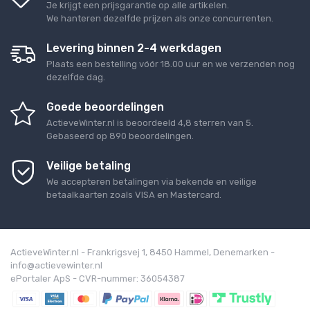
Je krijgt een prijsgarantie op alle artikelen.
We hanteren dezelfde prijzen als onze concurrenten.
Levering binnen 2-4 werkdagen
Plaats een bestelling vóór 18.00 uur en we verzenden nog
dezelfde dag.
Goede beoordelingen
ActieveWinter.nl
is beoordeeld
4,8
sterren van
5
.
Gebaseerd op
890
beoordelingen.
Veilige betaling
We accepteren betalingen via bekende en veilige
betaalkaarten zoals VISA en Mastercard.
ActieveWinter.nl - Frankrigsvej 1, 8450 Hammel, Denemarken -
info@actievewinter.nl
ePortaler ApS - CVR-nummer: 36054387