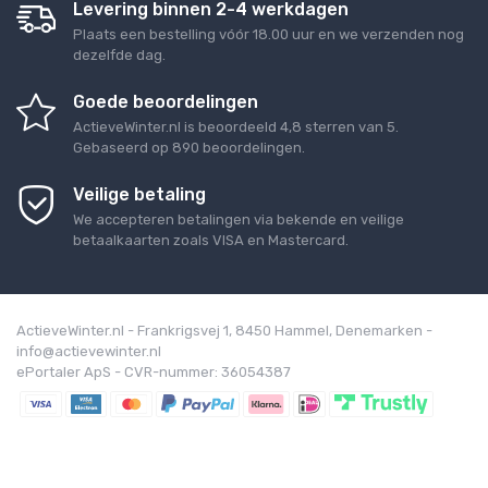
Levering binnen 2-4 werkdagen
Plaats een bestelling vóór 18.00 uur en we verzenden nog
dezelfde dag.
Goede beoordelingen
ActieveWinter.nl
is beoordeeld
4,8
sterren van
5
.
Gebaseerd op
890
beoordelingen.
Veilige betaling
We accepteren betalingen via bekende en veilige
betaalkaarten zoals VISA en Mastercard.
ActieveWinter.nl - Frankrigsvej 1, 8450 Hammel, Denemarken -
info@actievewinter.nl
ePortaler ApS - CVR-nummer: 36054387