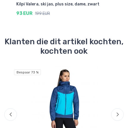
Kilpi Valera, ski jas, plus size, dame, zwart
Ki
93 EUR
6
199 EUR
Klanten die dit artikel kochten,
kochten ook
Gr
Bespaar 73 %
Be