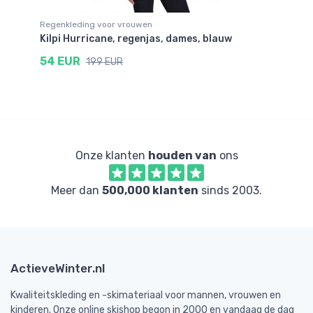
Regenkleding voor vrouwen
Re
Kilpi Hurricane, regenjas, dames, blauw
Ki
54 EUR
1
199 EUR
Onze klanten
houden van
ons
Meer dan
500,000 klanten
sinds 2003.
ActieveWinter.nl
Kwaliteitskleding en -skimateriaal voor mannen, vrouwen en
kinderen. Onze online skishop begon in 2000 en vandaag de dag