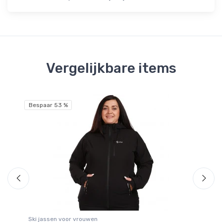
Vergelijkbare items
Bespaar 53 %
Be
Ski jassen voor vrouwen
Sk