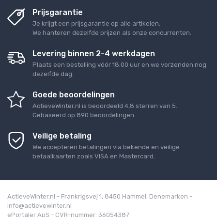
Prijsgarantie
Je krijgt een prijsgarantie op alle artikelen.
We hanteren dezelfde prijzen als onze concurrenten.
Levering binnen 2-4 werkdagen
Plaats een bestelling vóór 18.00 uur en we verzenden nog
dezelfde dag.
Goede beoordelingen
ActieveWinter.nl
is beoordeeld
4,8
sterren van
5
.
Gebaseerd op
890
beoordelingen.
Veilige betaling
We accepteren betalingen via bekende en veilige
betaalkaarten zoals VISA en Mastercard.
ActieveWinter.nl - Frankrigsvej 1, 8450 Hammel, Denemarken -
info@actievewinter.nl
ePortaler ApS - CVR-nummer: 36054387