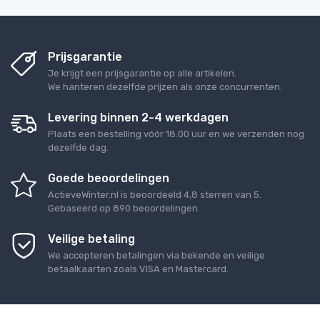
Prijsgarantie
Je krijgt een prijsgarantie op alle artikelen.
We hanteren dezelfde prijzen als onze concurrenten.
Levering binnen 2-4 werkdagen
Plaats een bestelling vóór 18.00 uur en we verzenden nog
dezelfde dag.
Goede beoordelingen
ActieveWinter.nl
is beoordeeld
4,8
sterren van
5
.
Gebaseerd op
890
beoordelingen.
Veilige betaling
We accepteren betalingen via bekende en veilige
betaalkaarten zoals VISA en Mastercard.