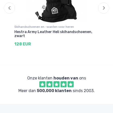
Skihandschoenen en -wanten voor heren
Sk
Hestra Army Leather Heli skihandschoenen,
He
zwart
6
128 EUR
Onze klanten
houden van
ons
Meer dan
500,000 klanten
sinds 2003.