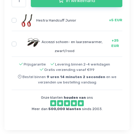
In winkelmand
+5 EUR
Hestra Handcuff Junior
+25
Accezzi schoen- en laarzenwarmer,
EUR
zwart/rood
Prijsgarantie
Levering binnen 2-4 werkdagen
Gratis verzending vanaf €99
Bestel binnen
9
uren
14
minuten
2
seconden
en we
verzenden uw bestelling vandaag
Onze klanten
houden van
ons
Meer dan
500,000 klanten
sinds 2003.