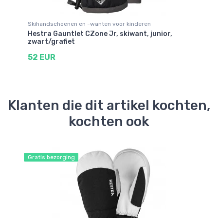
Skihandschoenen en -wanten voor kinderen
Sk
Hestra Gauntlet CZone Jr, skiwant, junior,
He
zwart/grafiet
5
52 EUR
Klanten die dit artikel kochten,
kochten ook
Gratis bezorging