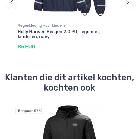
Regenkleding voor kinderen
Re
Helly Hansen Bergen 2.0 PU, regenset,
21
kinderen, navy
7
85 EUR
Klanten die dit artikel kochten,
kochten ook
Bespaar 57 %
Be