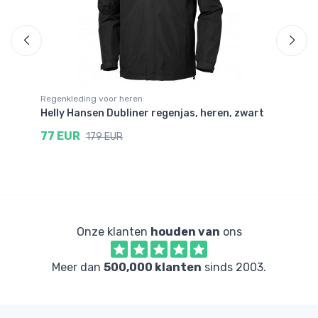
Regenkleding voor heren
Re
Helly Hansen Dubliner regenjas, heren, zwart
He
77 EUR
7
179 EUR
Onze klanten
houden van
ons
Meer dan
500,000 klanten
sinds 2003.