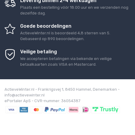
Levering binnen 2-4 werkdagen
Plaats een bestelling vóór 18.00 uur en we verzenden nog
dezelfde dag.
Goede beoordelingen
ActieveWinter.nl
is beoordeeld
4,8
sterren van
5
.
Gebaseerd op
890
beoordelingen.
Veilige betaling
We accepteren betalingen via bekende en veilige
betaalkaarten zoals VISA en Mastercard.
ActieveWinter.nl - Frankrigsvej 1, 8450 Hammel, Denemarken -
info@actievewinter.nl
ePortaler ApS - CVR-nummer: 36054387