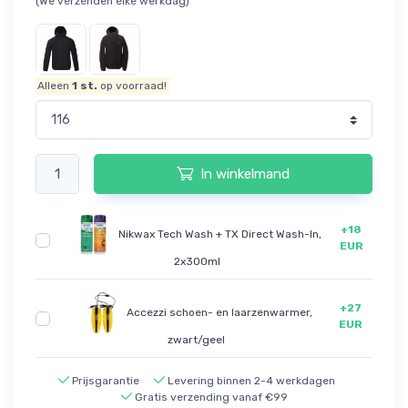
(We verzenden elke werkdag)
Alleen
1
st.
op voorraad!
In winkelmand
+18
Nikwax Tech Wash + TX Direct Wash-In,
EUR
2x300ml
+27
Accezzi schoen- en laarzenwarmer,
EUR
zwart/geel
Prijsgarantie
Levering binnen 2-4 werkdagen
Gratis verzending vanaf €99