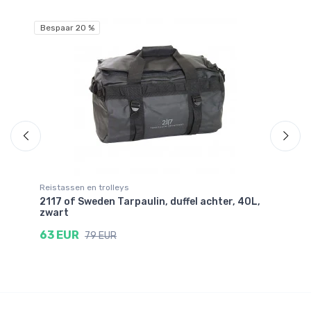
Bespaar 20 %
Be
Reistassen en trolleys
Re
2117 of Sweden Tarpaulin, duffel achter, 40L,
21
zwart
zw
63 EUR
7
79 EUR