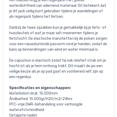
Met Klacken krijg je een regenjack met goede
waterdichtheid van ademend materiaal. Dit betekent dat
je dit jack veilig kunt gebruiken tijdens je wandelingen of
als regenjack tijdens het fietsen.
Dankzij de twee zijzakken kun je gemakkelijk bij je fiets- of
huissleutels of wat je maar wilt meenemen tijdens je
fietstocht. De elastische manchetten bij de polsen zorgen
voor een nauwsluitende pasvorm rond je handen, zodat de
kans op binnendringen van wind en water minimaal is.
De capuchon is elastisch zodat hij ook relatief strak om je
hoofd zit als je hem omhoog trekt. Dit maakt de jas een
veilige keuze als je op pad gaat en voorbereid wilt zijn op
een regenbui.
Specificaties en eigenschappen:
Waterkolom druk: 15.000mm
Åndbarhed: 15.000gr/H2O/m2/24hrs
PFC-vrije DWR-behandeling voor verhoogde
waterafstotendheid
Getapete naden