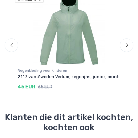
Regenkleding voor kinderen
Re
r,
2117 van Zweden Vedum, regenjas, junior, munt
21
zw
45 EUR
65 EUR
6
Klanten die dit artikel kochten,
kochten ook