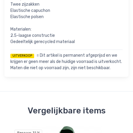
Twee zijzakken
Elastische capuchon
Elastische polsen
Materialen:
2.5-laagse constructie
Gedeeltelijk gerecycled materiaal
= Dit artikel is permanent afgeprijsd en we
UITVERKOOP
krijgen er geen meer als de huidige voorraad is uitverkocht.
Maten die niet op voorraad zijn, zijn niet beschikbaar.
Vergelijkbare items
Bespaar 31 %
Be