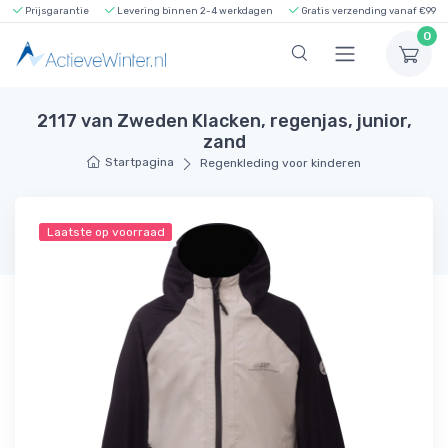
Prijsgarantie
Levering binnen 2-4 werkdagen
Gratis verzending vanaf €99
0
2117 van Zweden Klacken, regenjas, junior,
zand
Startpagina
Regenkleding voor kinderen
Laatste op voorraad