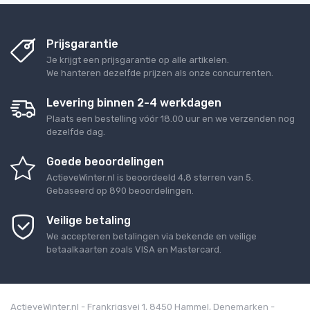
Prijsgarantie
Je krijgt een prijsgarantie op alle artikelen.
We hanteren dezelfde prijzen als onze concurrenten.
Levering binnen 2-4 werkdagen
Plaats een bestelling vóór 18.00 uur en we verzenden nog
dezelfde dag.
Goede beoordelingen
ActieveWinter.nl
is beoordeeld
4,8
sterren van
5
.
Gebaseerd op
890
beoordelingen.
Veilige betaling
We accepteren betalingen via bekende en veilige
betaalkaarten zoals VISA en Mastercard.
ActieveWinter.nl - Frankrigsvej 1, 8450 Hammel, Denemarken -