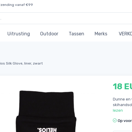
rzending vanaf €99
Uitrusting
Outdoor
Tassen
Merks
VERK
ios Silk Glove, liner, zwart
18 E
Dunne en 
skihandsch
lezen
Op voo