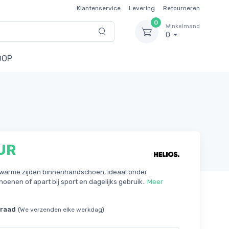
Klantenservice
Levering
Retourneren
0
Winkelmand
0
OOP
UR
warme zijden binnenhandschoen, ideaal onder
oenen of apart bij sport en dagelijks gebruik..
Meer
rraad
(We verzenden elke werkdag)