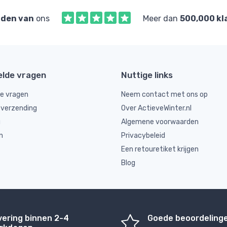
den van
ons
Meer dan
500,000 kl
elde vragen
Nuttige links
de vragen
Neem contact met ons op
 verzending
Over ActieveWinter.nl
g
Algemene voorwaarden
n
Privacybeleid
Een retouretiket krijgen
Blog
vering binnen 2-4
Goede beoordeling