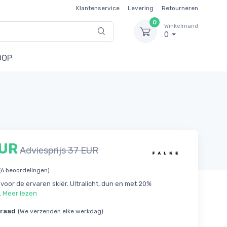
Klantenservice
Levering
Retourneren
0
Winkelmand
0
OOP
EUR
Adviesprijs 37 EUR
(6 beoordelingen)
voor de ervaren skiër. Ultralicht, dun en met 20%
.
Meer lezen
rraad
(We verzenden elke werkdag)