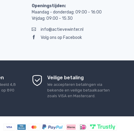
Openingstijden:
Maandag - donderdag: 09:00 - 16:00
Vrijdag: 09:00 - 15:30
info@actievewinter.nl
Volg ons op Facebook
en
Veilige betaling
deeld
4,8
We accepteren betalingen via
d op
890
bekende en veilige betaalkaarten
zoals VISA en Mastercard.