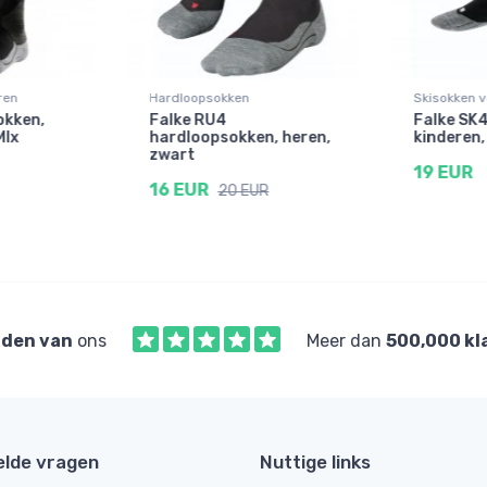
ren
Hardloopsokken
Skisokken v
okken,
Falke RU4
Falke SK4
MIx
hardloopsokken, heren,
kinderen,
zwart
19 EUR
16 EUR
20 EUR
den van
ons
Meer dan
500,000 kl
elde vragen
Nuttige links