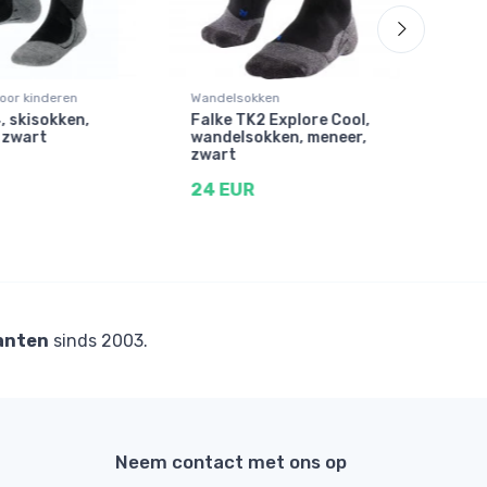
oor kinderen
Wandelsokken
Wand
, skisokken,
Falke TK2 Explore Cool,
Fal
 zwart
wandelsokken, meneer,
wan
zwart
zwa
24 EUR
20 
anten
sinds 2003.
Neem contact met ons op