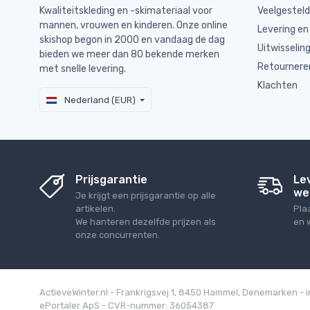
Kwaliteitskleding en -skimateriaal voor
Veelgestel
mannen, vrouwen en kinderen. Onze online
Levering en
skishop begon in 2000 en vandaag de dag
Uitwisselin
bieden we meer dan 80 bekende merken
Retournere
met snelle levering.
Klachten
Nederland (EUR)
Prijsgarantie
Le
we
Je krijgt een prijsgarantie op alle
artikelen.
Pla
We hanteren dezelfde prijzen als
en 
onze concurrenten.
ActieveWinter.nl - Frankrigsvej 1, 8450 Hammel, Denemarken - 
ePortaler ApS - CVR-nummer: 36054387