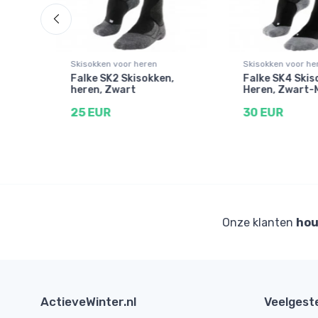
Skisokken voor heren
Skisokken voor he
e
Falke SK2 Skisokken,
Falke SK4 Skis
heren, Zwart
Heren, Zwart-
 wit
25 EUR
30 EUR
Onze klanten
hou
ActieveWinter.nl
Veelgest