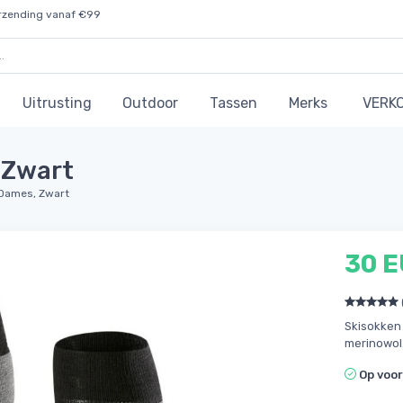
rzending vanaf €99
Uitrusting
Outdoor
Tassen
Merks
VERK
 Zwart
 Dames, Zwart
30 
Skisokken 
merinowol
Op voo