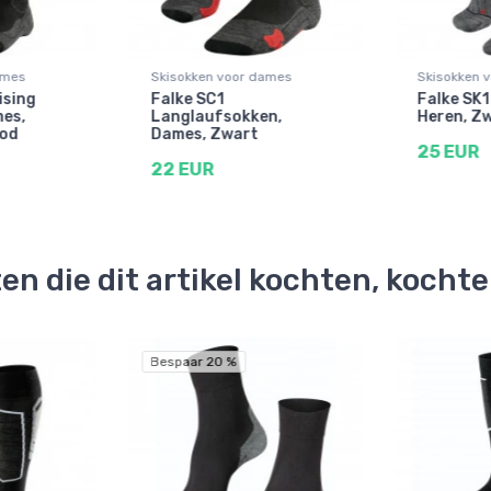
ames
Skisokken voor dames
Skisokken v
ising
Falke SC1
Falke SK1
mes,
Langlaufsokken,
Heren, Z
od
Dames, Zwart
25 EUR
22 EUR
en die dit artikel kochten, kocht
Bespaar 20 %