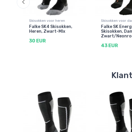
Skisokken voor heren
Skisokken voor d
ki
Falke SK4 Skisokken,
Falke SK Energ
Heren, Zwart-MIx
Skisokken, Da
Zwart/Neonro
30 EUR
43 EUR
Klant