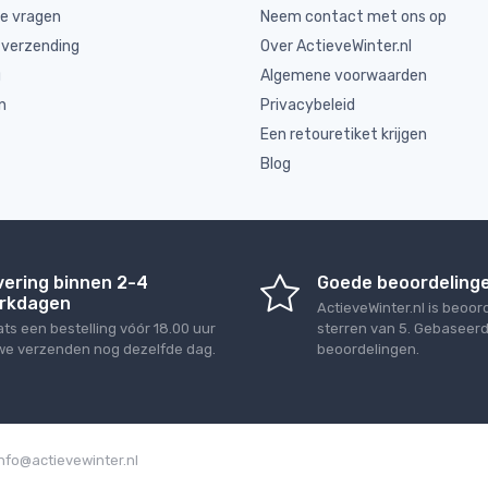
de vragen
Neem contact met ons op
 verzending
Over ActieveWinter.nl
g
Algemene voorwaarden
n
Privacybeleid
Een retouretiket krijgen
Blog
vering binnen 2-4
Goede beoordeling
rkdagen
ActieveWinter.nl
is beoor
ats een bestelling vóór 18.00 uur
sterren van
5
. Gebaseer
we verzenden nog dezelfde dag.
beoordelingen.
info@actievewinter.nl