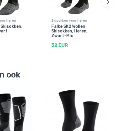
oor heren
Skisokken voor heren
Skis
 Skisokken,
Falke SK2 Wollen
Falk
wart
Skisokken, Heren,
dam
Zwart-Mix
26 
32 EUR
en ook