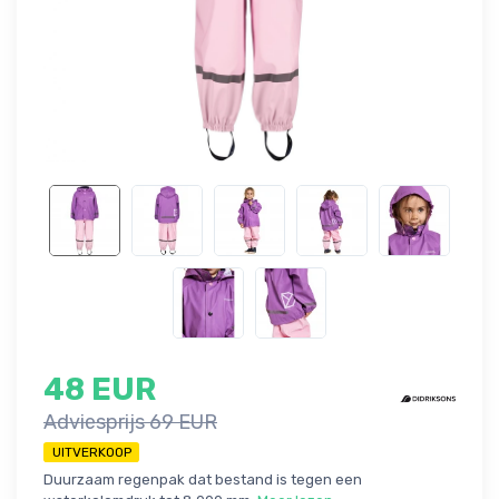
48 EUR
Adviesprijs 69 EUR
UITVERKOOP
Duurzaam regenpak dat bestand is tegen een