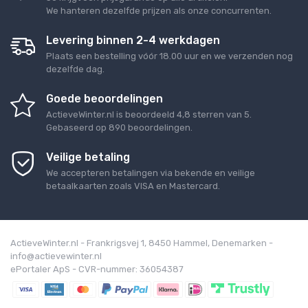
We hanteren dezelfde prijzen als onze concurrenten.
Levering binnen 2-4 werkdagen
Plaats een bestelling vóór 18.00 uur en we verzenden nog
dezelfde dag.
Goede beoordelingen
ActieveWinter.nl
is beoordeeld
4,8
sterren van
5
.
Gebaseerd op
890
beoordelingen.
Veilige betaling
We accepteren betalingen via bekende en veilige
betaalkaarten zoals VISA en Mastercard.
ActieveWinter.nl - Frankrigsvej 1, 8450 Hammel, Denemarken -
info@actievewinter.nl
ePortaler ApS - CVR-nummer: 36054387