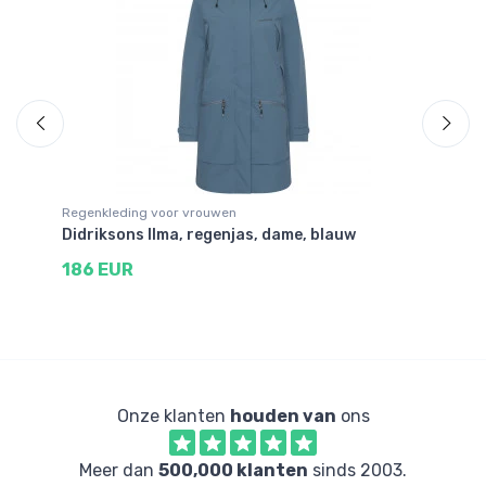
Regenkleding voor vrouwen
Sk
ue
Didriksons Ilma, regenjas, dame, blauw
Di
186 EUR
1
Onze klanten
houden van
ons
Meer dan
500,000 klanten
sinds 2003.