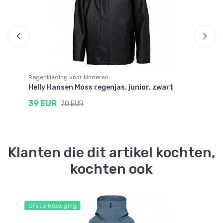
Regenkleding voor kinderen
Re
Helly Hansen Moss regenjas, junior, zwart
21
39 EUR
8
70 EUR
Klanten die dit artikel kochten,
kochten ook
Gratis bezorging
Gr
Be