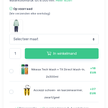
waterkolomdruk tot 8.000 mm.
Meer lezen
Op voorraad
(We verzenden elke werkdag)
In winkelmand
+18
Nikwax Tech Wash + TX Direct Wash-In,
EUR
2x300ml
+27
Accezzi schoen- en laarzenwarmer,
EUR
zwart/geel