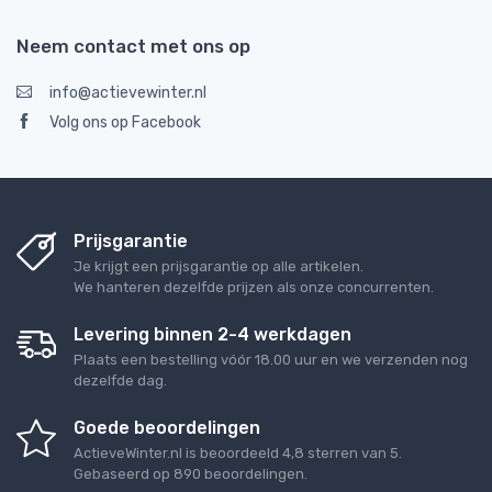
Neem contact met ons op
info@actievewinter.nl
Volg ons op Facebook
Prijsgarantie
Je krijgt een prijsgarantie op alle artikelen.
We hanteren dezelfde prijzen als onze concurrenten.
Levering binnen 2-4 werkdagen
Plaats een bestelling vóór 18.00 uur en we verzenden nog
dezelfde dag.
Goede beoordelingen
ActieveWinter.nl
is beoordeeld
4,8
sterren van
5
.
Gebaseerd op
890
beoordelingen.