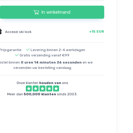
In winkelmand
+15 EUR
Accezzi ski lock
Prijsgarantie
Levering binnen 2-4 werkdagen
Gratis verzending vanaf €99
stel binnen
0
uren
14
minuten
35
seconden
en we
verzenden uw bestelling vandaag
Onze klanten
houden van
ons
Meer dan
500,000 klanten
sinds 2003.