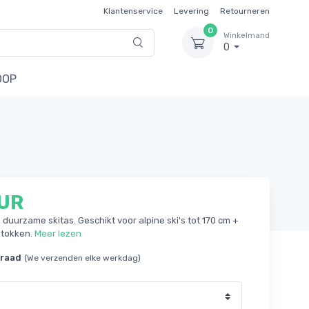
Klantenservice
Levering
Retourneren
0
Winkelmand
0
OOP
EUR
 duurzame skitas. Geschikt voor alpine ski's tot 170 cm +
stokken.
Meer lezen
rraad
(We verzenden elke werkdag)