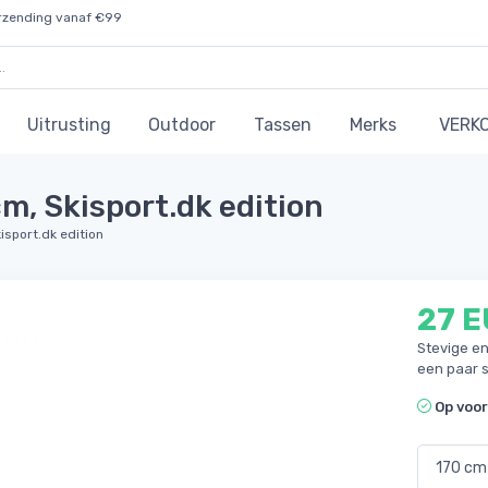
rzending vanaf €99
Uitrusting
Outdoor
Tassen
Merks
VERK
cm, Skisport.dk edition
isport.dk edition
27 
Stevige en
een paar 
Op voo