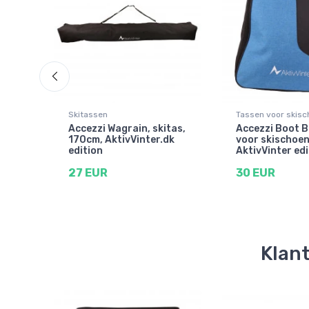
Skitassen
Tassen voor skis
tas,
Accezzi Wagrain, skitas,
Accezzi Boot B
170cm, AktivVinter.dk
voor skischoen
edition
AktivVinter edi
27 EUR
30 EUR
Klant