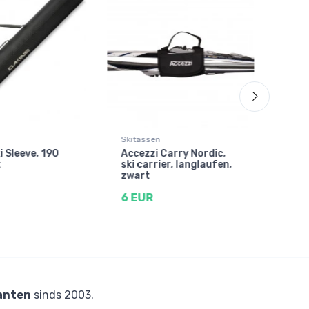
Skitassen
Skit
i Sleeve, 190
Accezzi Carry Nordic,
Acc
t
ski carrier, langlaufen,
Duo,
zwart
60 
6 EUR
anten
sinds 2003.