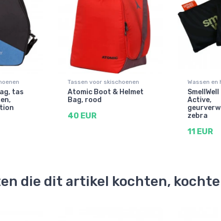
choenen
Tassen voor skischoenen
Wassen en 
ag, tas
Atomic Boot & Helmet
SmellWell
en,
Bag, rood
Active,
tion
geurverwi
40 EUR
zebra
11 EUR
en die dit artikel kochten, kocht