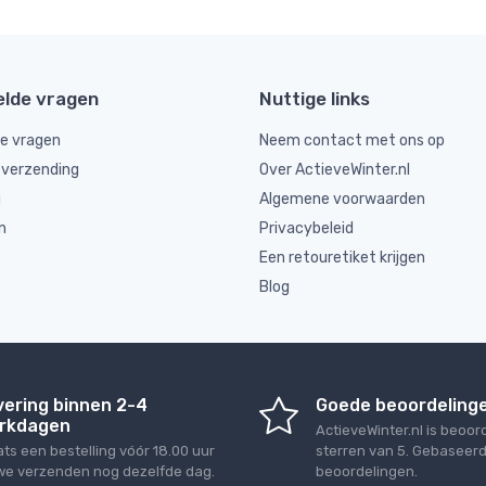
elde vragen
Nuttige links
de vragen
Neem contact met ons op
 verzending
Over ActieveWinter.nl
g
Algemene voorwaarden
n
Privacybeleid
Een retouretiket krijgen
Blog
vering binnen 2-4
Goede beoordeling
rkdagen
ActieveWinter.nl
is beoor
ats een bestelling vóór 18.00 uur
sterren van
5
. Gebaseer
we verzenden nog dezelfde dag.
beoordelingen.