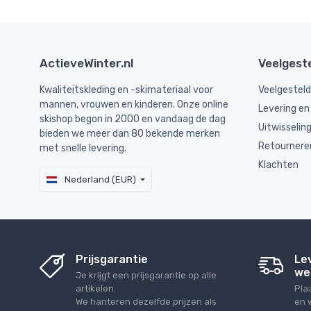
ActieveWinter.nl
Veelgest
Kwaliteitskleding en -skimateriaal voor
Veelgestel
mannen, vrouwen en kinderen. Onze online
Levering en
skishop begon in 2000 en vandaag de dag
Uitwisselin
bieden we meer dan 80 bekende merken
Retournere
met snelle levering.
Klachten
Nederland (EUR)
Prijsgarantie
Le
we
Je krijgt een prijsgarantie op alle
artikelen.
Pla
We hanteren dezelfde prijzen als
en 