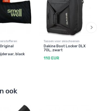
herstofferen
Tassen voor skischoenen
Skit
 Original
Dakine Boot Locker DLX
Acce
70L, zwart
170
jderaar, black
edit
110 EUR
27 
en ook