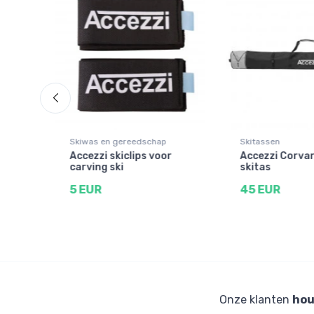
Skiwas en gereedschap
Skitassen
tas,
Accezzi skiclips voor
Accezzi Corvar
carving ski
skitas
5 EUR
45 EUR
Onze klanten
hou