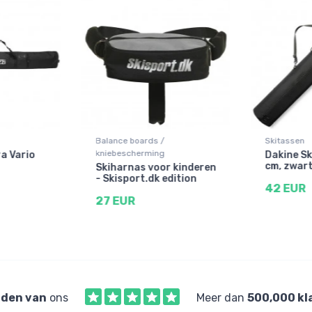
Balance boards /
Skitassen
kniebescherming
a Vario
Dakine Sk
cm, zwar
Skiharnas voor kinderen
- Skisport.dk edition
42 EUR
27 EUR
den van
ons
Meer dan
500,000 kl