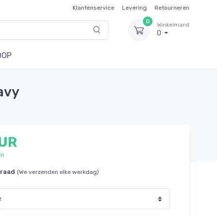
Klantenservice
Levering
Retourneren
0
Winkelmand
0
OOP
avy
EUR
en
rraad
(We verzenden elke werkdag)