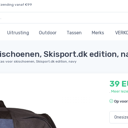
rzending vanaf €99
Uitrusting
Outdoor
Tassen
Merks
VERK
kischoenen, Skisport.dk edition, n
tas voor skischoenen, Skisport.dk edition, navy
39 
.
Meer lez
Op voo