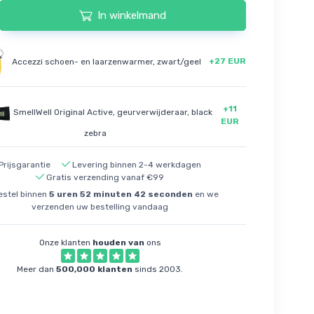
In winkelmand
+27 EUR
Accezzi schoen- en laarzenwarmer, zwart/geel
+11
SmellWell Original Active, geurverwijderaar, black
EUR
zebra
Prijsgarantie
Levering binnen 2-4 werkdagen
Gratis verzending vanaf €99
 binnen
5
uren
52
minuten
41
seconden
en we verzenden
uw bestelling vandaag
Onze klanten
houden van
ons
Meer dan
500,000 klanten
sinds 2003.