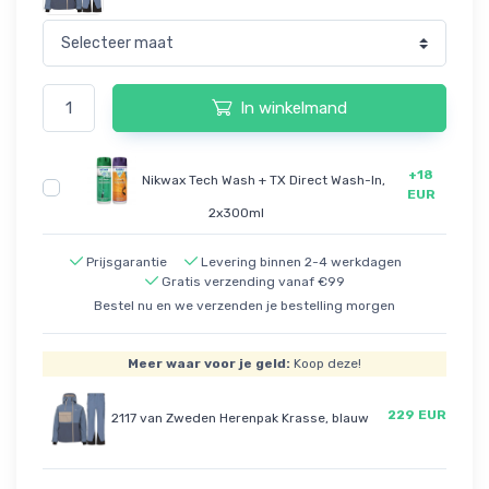
In winkelmand
+18
Nikwax Tech Wash + TX Direct Wash-In,
EUR
2x300ml
Prijsgarantie
Levering binnen 2-4 werkdagen
Gratis verzending vanaf €99
Bestel nu en we verzenden je bestelling morgen
Meer waar voor je geld:
Koop deze!
229 EUR
2117 van Zweden Herenpak Krasse, blauw