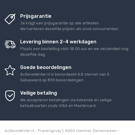
Prijsgarantie
Je krijgt een prijsgarantie op alle artikelen.
We hanteren dezelfde prijzen als onze concurrenten.
Levering binnen 2-4 werkdagen
Plaats een bestelling vóór 18.00 uur en we verzenden nog
dezelfde dag.
Goede beoordelingen
ActieveWinter.nl
is beoordeeld
4,8
sterren van
5
.
Gebaseerd op
890
beoordelingen.
Veilige betaling
We accepteren betalingen via bekende en veilige
betaalkaarten zoals VISA en Mastercard.
ActieveWinter.nl - Frankrigsvej 1, 8450 Hammel, Denemarken -