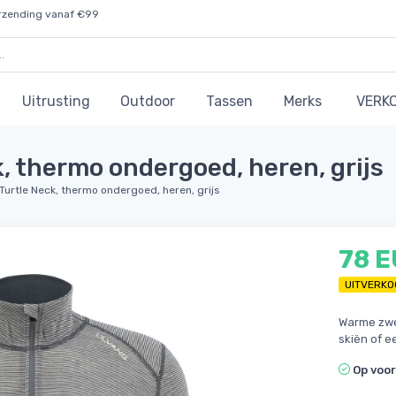
rzending vanaf €99
Uitrusting
Outdoor
Tassen
Merks
VERK
, thermo ondergoed, heren, grijs
Turtle Neck, thermo ondergoed, heren, grijs
78 
UITVERKO
Warme zwe
skiën of e
Op voo