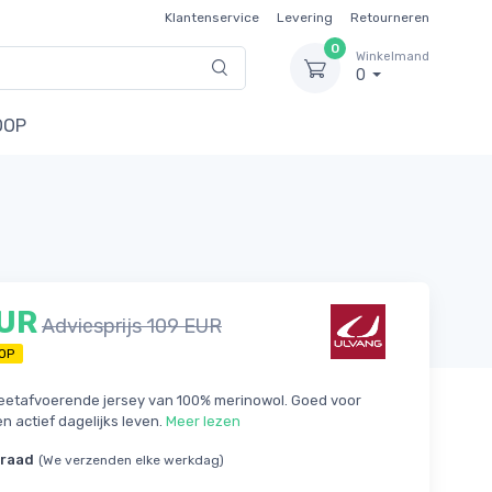
Klantenservice
Levering
Retourneren
0
Winkelmand
0
OOP
EUR
Adviesprijs 109 EUR
OP
etafvoerende jersey van 100% merinowol. Goed voor
en actief dagelijks leven.
Meer lezen
rraad
(We verzenden elke werkdag)