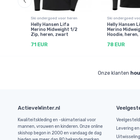
n
Ski ondergoed voor heren
Ski ondergoed voo
f
Helly Hansen Lifa
Helly Hansen L
Merino Midweight 1/2
Merino Midwei
Zip, heren, zwart
Hoodie, heren,
y
71 EUR
78 EUR
Onze klanten
hou
ActieveWinter.nl
Veelgest
Kwaliteitskleding en -skimateriaal voor
Veelgestel
mannen, vrouwen en kinderen. Onze online
Levering en
skishop begon in 2000 en vandaag de dag
Uitwisselin
bieden we meer dan 80 bekende merken