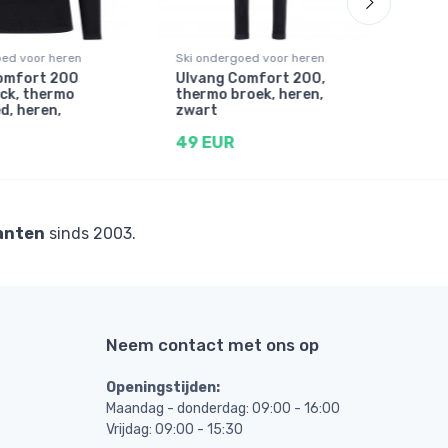
oed voor heren
Ski ondergoed voor heren
Ski 
omfort 200
Ulvang Comfort 200,
Kilp
ck, thermo
thermo broek, heren,
ond
d, heren,
zwart
zwa
49 EUR
19 
anten
sinds 2003.
Neem contact met ons op
Openingstijden:
Maandag - donderdag: 09:00 - 16:00
Vrijdag: 09:00 - 15:30