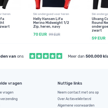
r heren
Ski ondergoed voor heren
Ski onderg
ifa
Helly Hansen Lifa
Ulvang C
ght
Merino Midweight 1/2
Round Ne
 zwart
Zip, heren, navy
ondergoe
zwart
70 EUR
99 EUR
59 EUR
den van
ons
Meer dan
500,000 kl
elde vragen
Nuttige links
de vragen
Neem contact met ons op
 verzending
Over ActieveWinter.nl
g
Algemene voorwaarden