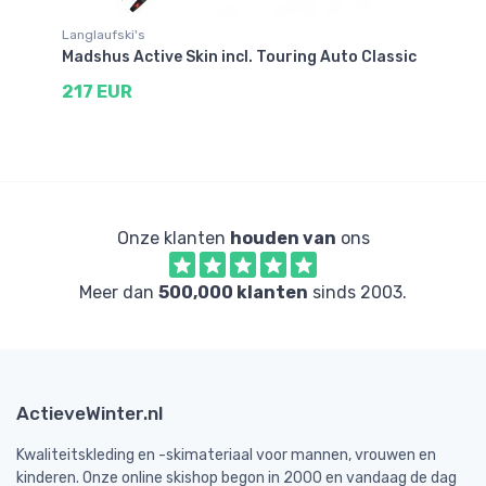
Langlaufski's
La
Madshus Active Skin incl. Touring Auto Classic
Ma
Cl
217 EUR
2
Onze klanten
houden van
ons
Meer dan
500,000 klanten
sinds 2003.
ActieveWinter.nl
Kwaliteitskleding en -skimateriaal voor mannen, vrouwen en
kinderen. Onze online skishop begon in 2000 en vandaag de dag