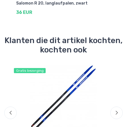
Salomon R 20, langlaufpalen, zwart
Ma
36 EUR
1
Klanten die dit artikel kochten,
kochten ook
Gratis bezorging
Gr