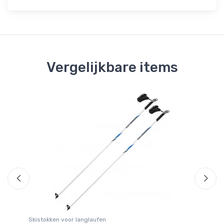
Vergelijkbare items
Gr
Skistokken voor langlaufen
La