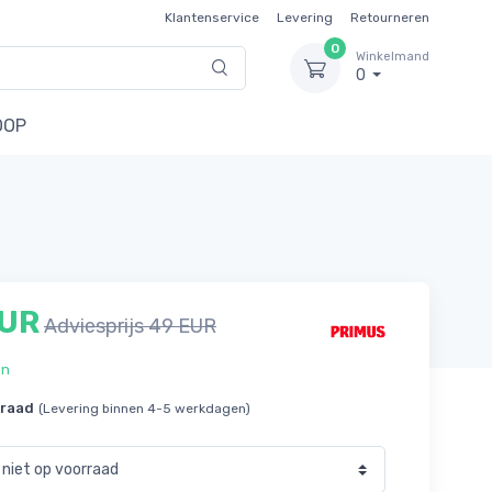
Klantenservice
Levering
Retourneren
0
Winkelmand
0
OOP
EUR
Adviesprijs 49 EUR
en
rraad
(Levering binnen 4-5 werkdagen)