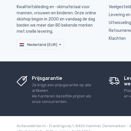
Kwaliteitskleding en -skimateriaal voor
Veelgestel
mannen, vrouwen en kinderen. Onze online
Levering en
skishop begon in 2000 en vandaag de dag
Uitwisselin
bieden we meer dan 80 bekende merken
Retournere
met snelle levering.
Klachten
Nederland (EUR)
Prijsgarantie
Le
we
Je krijgt een prijsgarantie op alle
artikelen.
Pla
We hanteren dezelfde prijzen als
en 
onze concurrenten.
ActieveWinter.nl - Frankrigsvej 1, 8450 Hammel, Denemarken - 