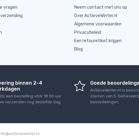
de vragen
Neem contact met ons op
 verzending
Over ActieveWinter.nl
g
Algemene voorwaarden
n
Privacybeleid
Een retouretiket krijgen
Blog
vering binnen 2-4
Goede beoordeling
rkdagen
ActieveWinter.nl
is beoor
ats een bestelling vóór 18.00 uur
sterren van
5
. Gebaseer
we verzenden nog dezelfde dag.
beoordelingen.
info@actievewinter.nl