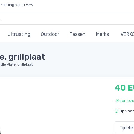
rzending vanaf €99
Uitrusting
Outdoor
Tassen
Merks
VERK
, grillplaat
le Plate, grillplaat
40 
.
Meer lez
Op voo