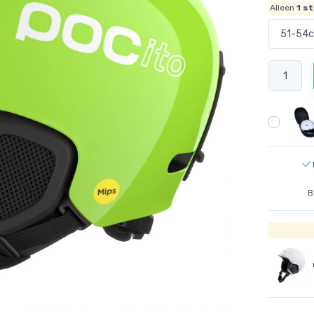
Alleen
1
st
B