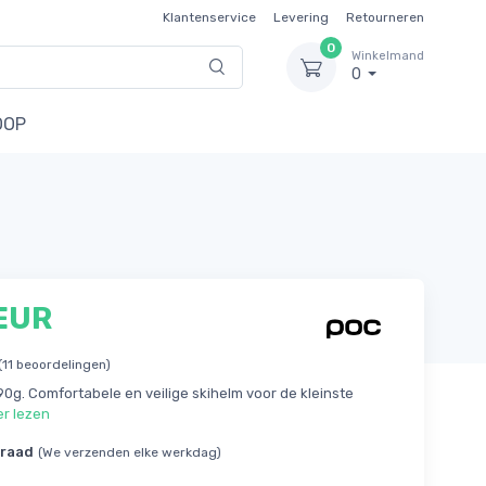
Klantenservice
Levering
Retourneren
0
Winkelmand
0
OOP
EUR
(11 beoordelingen)
0g. Comfortabele en veilige skihelm voor de kleinste
r lezen
rraad
(We verzenden elke werkdag)