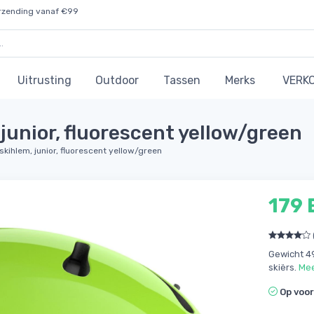
rzending vanaf €99
Uitrusting
Outdoor
Tassen
Merks
VERK
junior, fluorescent yellow/green
 skihlem, junior, fluorescent yellow/green
179 
Gewicht 49
skiërs.
Mee
Op voo