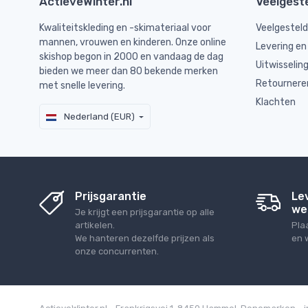
ActieveWinter.nl
Veelgest
Kwaliteitskleding en -skimateriaal voor
Veelgestel
mannen, vrouwen en kinderen. Onze online
Levering en
skishop begon in 2000 en vandaag de dag
Uitwisselin
bieden we meer dan 80 bekende merken
Retournere
met snelle levering.
Klachten
Nederland (EUR)
Prijsgarantie
Le
we
Je krijgt een prijsgarantie op alle
artikelen.
Pla
We hanteren dezelfde prijzen als
en 
onze concurrenten.