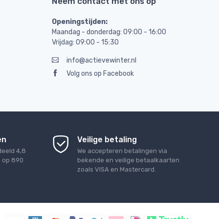
Neem contact met ons op
Openingstijden:
Maandag - donderdag: 09:00 - 16:00
Vrijdag: 09:00 - 15:30
info@actievewinter.nl
Volg ons op Facebook
en
Veilige betaling
deeld
4,8
We accepteren betalingen via
d op
890
bekende en veilige betaalkaarten
zoals VISA en Mastercard.