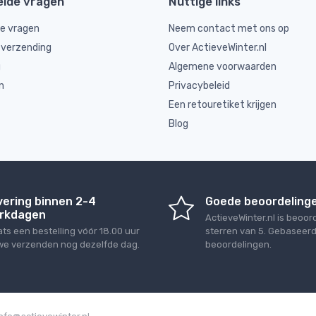
elde vragen
Nuttige links
de vragen
Neem contact met ons op
 verzending
Over ActieveWinter.nl
g
Algemene voorwaarden
n
Privacybeleid
Een retouretiket krijgen
Blog
vering binnen 2-4
Goede beoordeling
rkdagen
ActieveWinter.nl
is beoor
ats een bestelling vóór 18.00 uur
sterren van
5
. Gebaseer
we verzenden nog dezelfde dag.
beoordelingen.