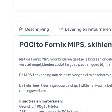
Beschrijving
Levering en retourneren
POCito Fornix MIPS, skihlem
Met de Fornix MIPS voor kinderen geef je je kind een ongelo
verstelmogelijkheden zodat hij goed past en goed blijft zit
De MIPS toevoeging aan de helm voegt extra bescherming t
De helm heeft een ingebouwde chip, TwICEme, waar je bel
reddingswerkers.
Functies en materialen:
Gewicht: 490g (51-54cm)
ABS schaal, met robuuste PC buitenschaal