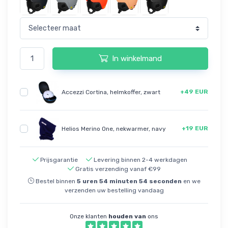
In winkelmand
+49 EUR
Accezzi Cortina, helmkoffer, zwart
+19 EUR
Helios Merino One, nekwarmer, navy
Prijsgarantie
Levering binnen 2-4 werkdagen
Gratis verzending vanaf €99
Bestel binnen
5
uren
54
minuten
53
seconden
en we
verzenden uw bestelling vandaag
Onze klanten
houden van
ons