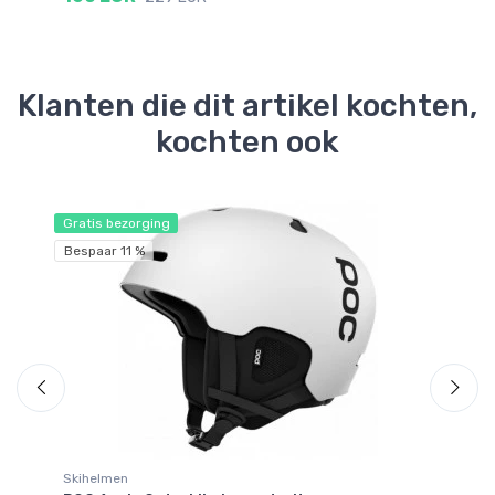
Klanten die dit artikel kochten,
kochten ook
Gratis bezorging
Gr
Bespaar 11 %
Be
Skihelmen
Sk