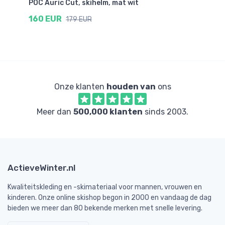
tt
POC Auric Cut, skihelm, mat wit
PO
160 EUR
1
179 EUR
Onze klanten
houden van
ons
Meer dan
500,000 klanten
sinds 2003.
ActieveWinter.nl
Kwaliteitskleding en -skimateriaal voor mannen, vrouwen en
kinderen. Onze online skishop begon in 2000 en vandaag de dag
bieden we meer dan 80 bekende merken met snelle levering.