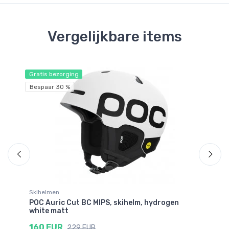
Vergelijkbare items
Gratis bezorging
Gr
Bespaar 30 %
Skihelmen
Sk
POC Auric Cut BC MIPS, skihelm, hydrogen
PO
white matt
m
160 EUR
2
229 EUR