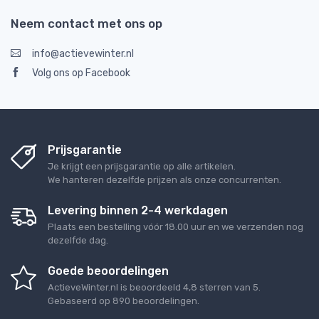
Neem contact met ons op
info@actievewinter.nl
Volg ons op Facebook
Prijsgarantie
Je krijgt een prijsgarantie op alle artikelen.
We hanteren dezelfde prijzen als onze concurrenten.
Levering binnen 2-4 werkdagen
Plaats een bestelling vóór 18.00 uur en we verzenden nog
dezelfde dag.
Goede beoordelingen
ActieveWinter.nl
is beoordeeld
4,8
sterren van
5
.
Gebaseerd op
890
beoordelingen.