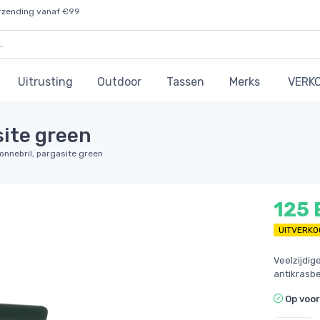
rzending vanaf €99
Uitrusting
Outdoor
Tassen
Merks
VERK
site green
onnebril, pargasite green
125
UITVERKO
Veelzijdig
antikrasb
Op voo