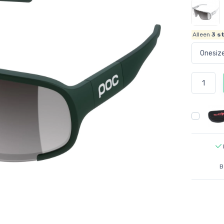
Alleen
3
st
B