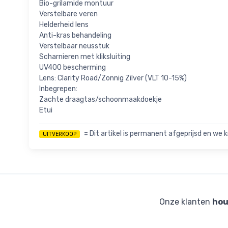
Bio-grilamide montuur
Verstelbare veren
Helderheid lens
Anti-kras behandeling
Verstelbaar neusstuk
Scharnieren met kliksluiting
UV400 bescherming
Lens: Clarity Road/Zonnig Zilver (VLT 10-15%)
Inbegrepen:
Zachte draagtas/schoonmaakdoekje
Etui
= Dit artikel is permanent afgeprijsd en we k
UITVERKOOP
Onze klanten
hou