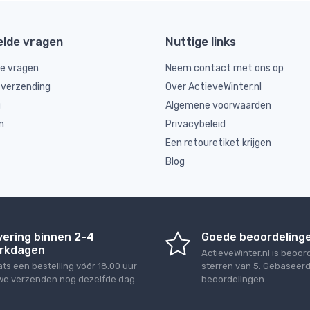
elde vragen
Nuttige links
de vragen
Neem contact met ons op
 verzending
Over ActieveWinter.nl
g
Algemene voorwaarden
n
Privacybeleid
Een retouretiket krijgen
Blog
vering binnen 2-4
Goede beoordeling
rkdagen
ActieveWinter.nl
is beoor
ats een bestelling vóór 18.00 uur
sterren van
5
. Gebaseer
we verzenden nog dezelfde dag.
beoordelingen.