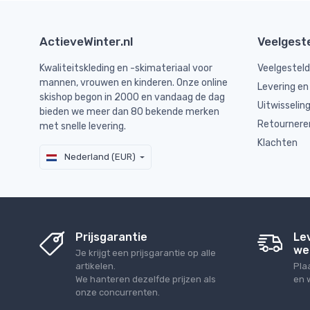
ActieveWinter.nl
Veelgest
Kwaliteitskleding en -skimateriaal voor
Veelgestel
mannen, vrouwen en kinderen. Onze online
Levering en
skishop begon in 2000 en vandaag de dag
Uitwisselin
bieden we meer dan 80 bekende merken
Retournere
met snelle levering.
Klachten
Nederland (EUR)
Prijsgarantie
Le
we
Je krijgt een prijsgarantie op alle
artikelen.
Pla
We hanteren dezelfde prijzen als
en 
onze concurrenten.