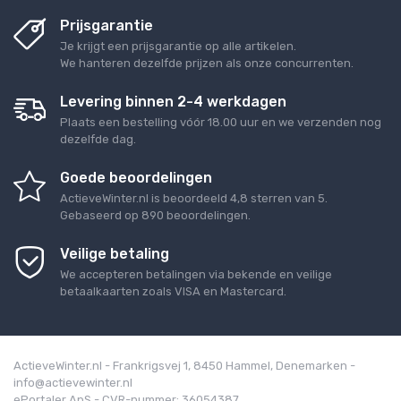
Prijsgarantie
Je krijgt een prijsgarantie op alle artikelen.
We hanteren dezelfde prijzen als onze concurrenten.
Levering binnen 2-4 werkdagen
Plaats een bestelling vóór 18.00 uur en we verzenden nog
dezelfde dag.
Goede beoordelingen
ActieveWinter.nl
is beoordeeld
4,8
sterren van
5
.
Gebaseerd op
890
beoordelingen.
Veilige betaling
We accepteren betalingen via bekende en veilige
betaalkaarten zoals VISA en Mastercard.
ActieveWinter.nl - Frankrigsvej 1, 8450 Hammel, Denemarken -
info@actievewinter.nl
ePortaler ApS - CVR-nummer: 36054387