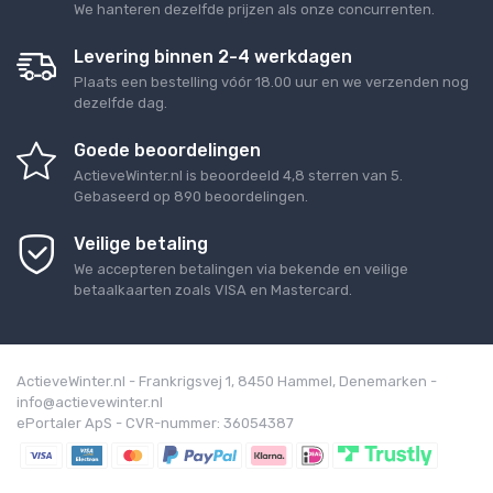
We hanteren dezelfde prijzen als onze concurrenten.
Levering binnen 2-4 werkdagen
Plaats een bestelling vóór 18.00 uur en we verzenden nog
dezelfde dag.
Goede beoordelingen
ActieveWinter.nl
is beoordeeld
4,8
sterren van
5
.
Gebaseerd op
890
beoordelingen.
Veilige betaling
We accepteren betalingen via bekende en veilige
betaalkaarten zoals VISA en Mastercard.
ActieveWinter.nl - Frankrigsvej 1, 8450 Hammel, Denemarken -
info@actievewinter.nl
ePortaler ApS - CVR-nummer: 36054387