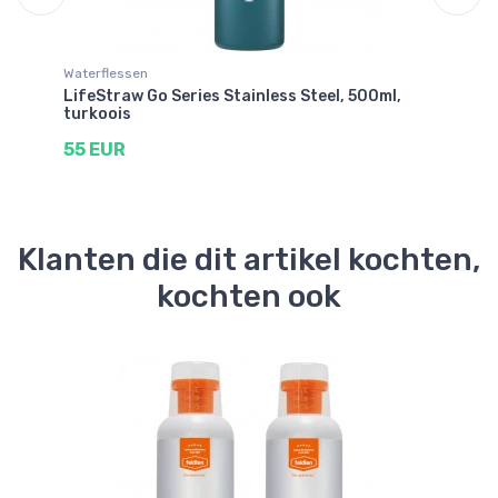
Waterflessen
Wa
LifeStraw Go Series Stainless Steel, 500ml,
Li
turkoois
5
55 EUR
Klanten die dit artikel kochten,
kochten ook
Be