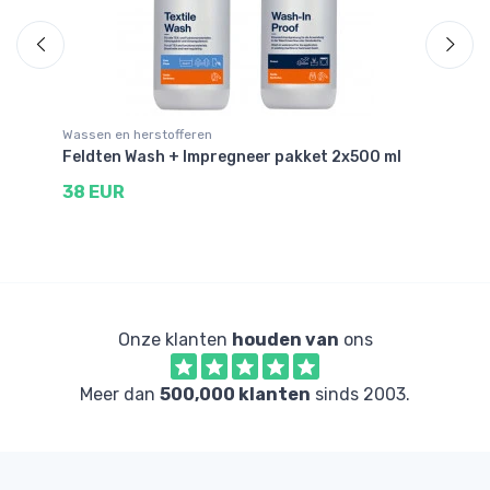
Wassen en herstofferen
Re
rt
Feldten Wash + Impregneer pakket 2x500 ml
He
38 EUR
9
Onze klanten
houden van
ons
Meer dan
500,000 klanten
sinds 2003.