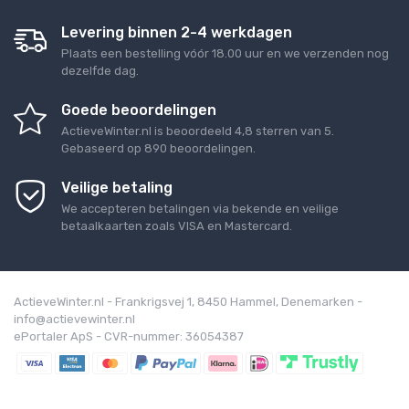
Levering binnen 2-4 werkdagen
Plaats een bestelling vóór 18.00 uur en we verzenden nog
dezelfde dag.
Goede beoordelingen
ActieveWinter.nl
is beoordeeld
4,8
sterren van
5
.
Gebaseerd op
890
beoordelingen.
Veilige betaling
We accepteren betalingen via bekende en veilige
betaalkaarten zoals VISA en Mastercard.
ActieveWinter.nl - Frankrigsvej 1, 8450 Hammel, Denemarken -
info@actievewinter.nl
ePortaler ApS - CVR-nummer: 36054387