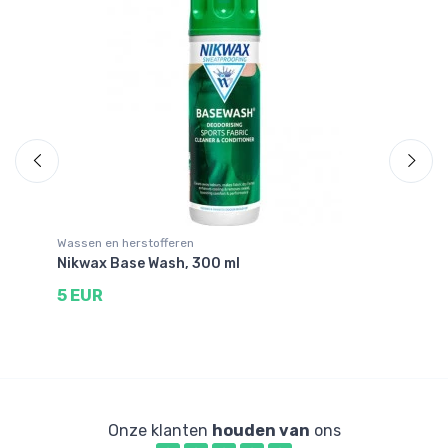
Wassen en herstofferen
Wa
Nikwax Base Wash, 300 ml
Ni
5 EUR
6
Onze klanten
houden van
ons