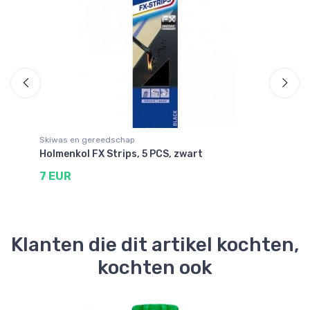
Skiwas en gereedschap
Sk
Holmenkol FX Strips, 5 PCS, zwart
Ho
7 EUR
2
Klanten die dit artikel kochten,
kochten ook