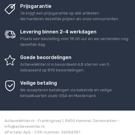
Prijsgarantie
Je krijgt een prijsgarantie op alle artikelen.
We hanteren dezelfde prijzen als onze concurrenten.
Levering binnen 2-4 werkdagen
Plaats een bestelling vóór 18.00 uur en we verzenden nog
dezelfde dag.
Goede beoordelingen
ActieveWinter.nl
is beoordeeld
4,8
sterren van
5
.
Gebaseerd op
890
beoordelingen.
Veilige betaling
We accepteren betalingen via bekende en veilige
betaalkaarten zoals VISA en Mastercard.
ActieveWinter.nl - Frankrigsvej 1, 8450 Hammel, Denemarken -
info@actievewinter.nl
ePortaler ApS - CVR-nummer: 36054387