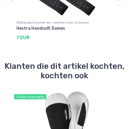
Skihandschoenen en -wanten voor vrouwen
Sk
Hestra Handcuff, Dames
He
7 EUR
4
Klanten die dit artikel kochten,
kochten ook
Gratis bezorging