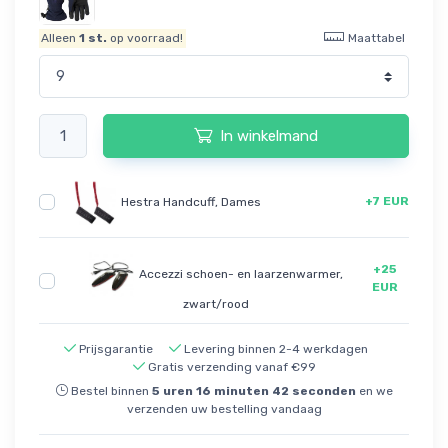
Maattabel
Alleen
1
st.
op voorraad!
In winkelmand
+7 EUR
Hestra Handcuff, Dames
+25
Accezzi schoen- en laarzenwarmer,
EUR
zwart/rood
Prijsgarantie
Levering binnen 2-4 werkdagen
Gratis verzending vanaf €99
Bestel binnen
5
uren
16
minuten
41
seconden
en we
verzenden uw bestelling vandaag