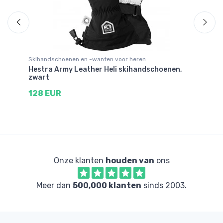
Skihandschoenen en -wanten voor heren
Sk
Hestra Army Leather Heli skihandschoenen,
He
zwart
3
128 EUR
Onze klanten
houden van
ons
Meer dan
500,000 klanten
sinds 2003.