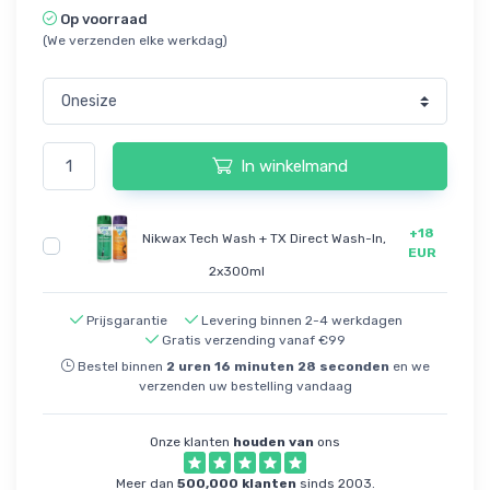
Op voorraad
(We verzenden elke werkdag)
In winkelmand
+18
Nikwax Tech Wash + TX Direct Wash-In,
EUR
2x300ml
Prijsgarantie
Levering binnen 2-4 werkdagen
Gratis verzending vanaf €99
Bestel binnen
2
uren
16
minuten
27
seconden
en we
verzenden uw bestelling vandaag
Onze klanten
houden van
ons
Meer dan
500,000 klanten
sinds 2003.