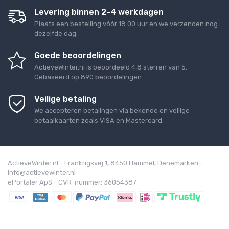
Levering binnen 2-4 werkdagen
Plaats een bestelling vóór 18.00 uur en we verzenden nog
dezelfde dag.
Goede beoordelingen
ActieveWinter.nl
is beoordeeld
4,8
sterren van
5
.
Gebaseerd op
890
beoordelingen.
Veilige betaling
We accepteren betalingen via bekende en veilige
betaalkaarten zoals VISA en Mastercard.
ActieveWinter.nl - Frankrigsvej 1, 8450 Hammel, Denemarken -
info@actievewinter.nl
ePortaler ApS - CVR-nummer: 36054387