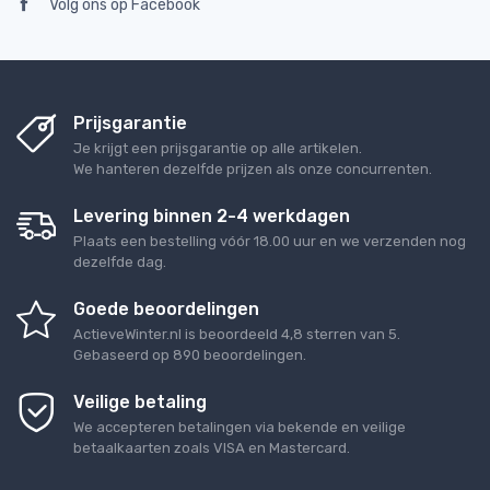
Volg ons op Facebook
Prijsgarantie
Je krijgt een prijsgarantie op alle artikelen.
We hanteren dezelfde prijzen als onze concurrenten.
Levering binnen 2-4 werkdagen
Plaats een bestelling vóór 18.00 uur en we verzenden nog
dezelfde dag.
Goede beoordelingen
ActieveWinter.nl
is beoordeeld
4,8
sterren van
5
.
Gebaseerd op
890
beoordelingen.
Veilige betaling
We accepteren betalingen via bekende en veilige
betaalkaarten zoals VISA en Mastercard.