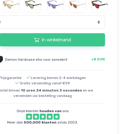
In winkelmand
+8 EUR
Demon Hardcase etui voor zonnebril
Prijsgarantie
Levering binnen 2-4 werkdagen
Gratis verzending vanaf €99
stel binnen
10
uren
34
minuten
2
seconden
en we
verzenden uw bestelling vandaag
Onze klanten
houden van
ons
Meer dan
500,000 klanten
sinds 2003.