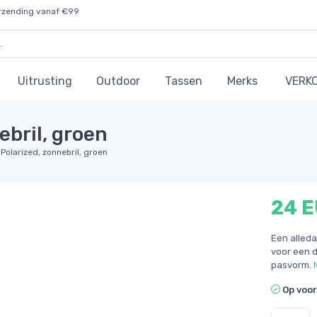
rzending vanaf €99
Uitrusting
Outdoor
Tassen
Merks
VERK
ebril, groen
 Polarized, zonnebril, groen
24 
Een alled
voor een d
pasvorm.
Op voo