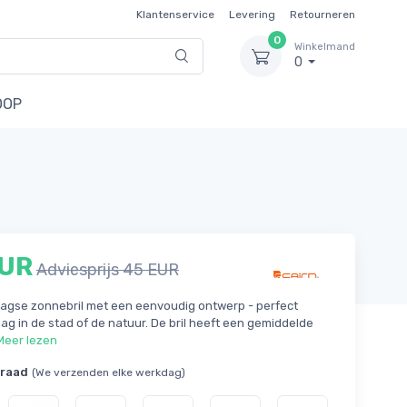
Klantenservice
Levering
Retourneren
0
Winkelmand
0
OOP
EUR
Adviesprijs 45 EUR
aagse zonnebril met een eenvoudig ontwerp - perfect
ag in de stad of de natuur. De bril heeft een gemiddelde
Meer lezen
rraad
(We verzenden elke werkdag)